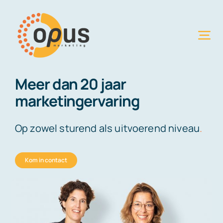
Ga
naar
inhoud
Tog
Nav
Home
Meer dan 20 jaar
marketingervaring
Diensten
Over
Op zowel sturend als uitvoerend niveau
.
OPUS
Kom in contact
Klanten
Contact