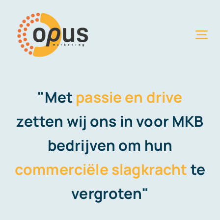
Ga
naar
inhoud
Tog
Nav
Home
"Met
passie en drive
Diensten
zetten wij ons in voor MKB
Over
OPUS
bedrijven om hun
Klanten
commerciële slagkracht
te
vergroten"
Contact